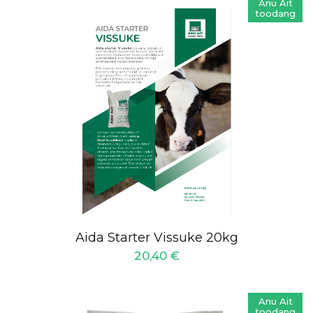
Anu Ait
toodang
Aida Starter Vissuke 20kg
20,40
€
Anu Ait
toodang