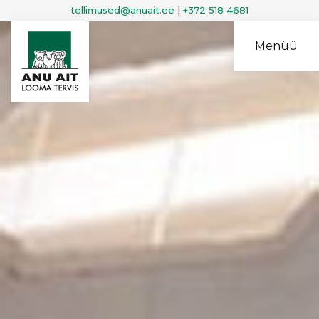
tellimused@anuait.ee
|
+372 518 4681
Menüü