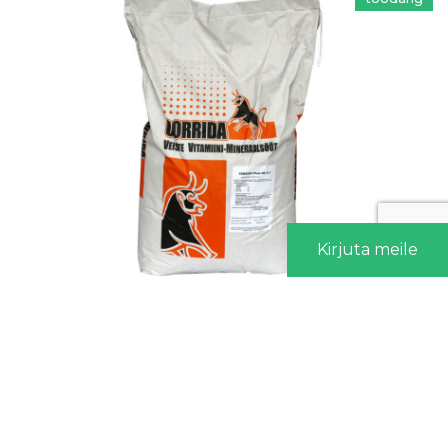
Kirjuta meile
Corrida Pluss NS 2/1, 25kg
Kirjuta meile
39,06
€
Anu Ait
toodang
Nimi *